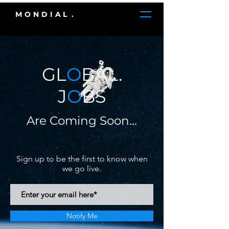
MONDIAL
.
GL
O
BAL.
J
O
BS
Are Coming Soon...
Sign up to be the first to know when
we go live.
Notify Me